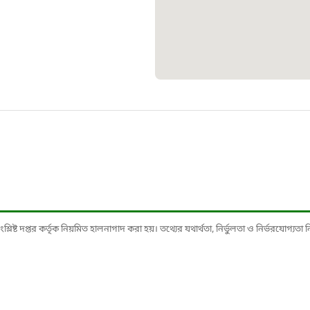
১০৯
শিশু সহায
১৬১
বাংলাদেশ ক
০১৯
মাদকদ্রব্য 
১৬১
ষ্ট দপ্তর কর্তৃক নিয়মিত হালনাগাদ করা হয়। তথ্যের যথার্থতা, নির্ভুলতা ও নির্ভরযোগ্যতা নিশ্
জরুরী অভ্
১৬৪