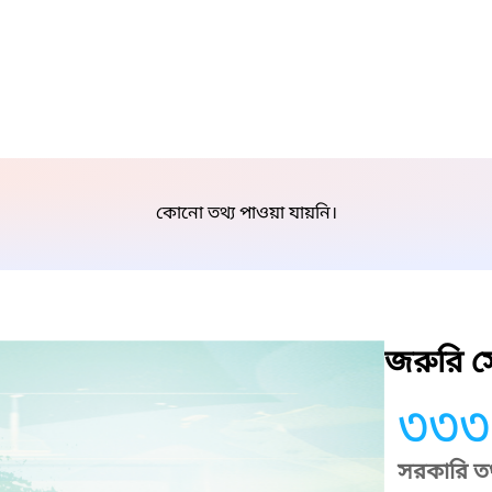
কোনো তথ্য পাওয়া যায়নি।
জরুরি সে
৩৩৩
সরকারি তথ