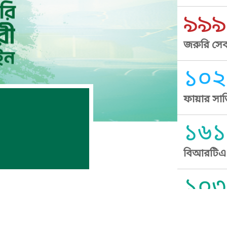
৯৯৯
জরুরি সেব
১০২
ফায়ার সার
১৬১
বিআরটিএ স
১০৩
সুপ্রীম কোর