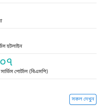
া
্ভিস হটলাইন
০৭
ার্ভিস পোর্টাল (বিএসপি)
্ট হেল্পলাইন
সকল দেখুন