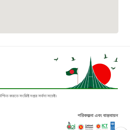
৮
়তা লাইন
০৯
র্মচারী কল্যাণ বোর্ড হটলাইন
০৮৮৮৮৮৮৮
নিয়ন্ত্রণ হটলাইন
১৩
চিত করতে সংশ্লিষ্ট দপ্তর সর্বদা সচেষ্ট।
যন্তরীণ নৌ-পরিবহন হটলাইন
পরিকল্পনা এবং বাস্তবায়ন
৪৫