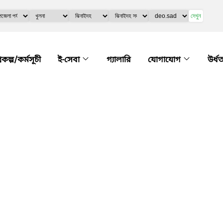
দেখুন
্রকল্প/কর্মসূচী
ই-সেবা
গ্যালারি
যোগাযোগ
উর্