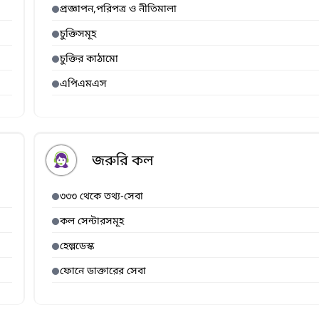
প্রজ্ঞাপন,পরিপত্র ও নীতিমালা
চুক্তিসমূহ
চুক্তির কাঠামো
এপিএমএস
জরুরি কল
৩৩৩ থেকে তথ্য-সেবা
কল সেন্টারসমূহ
হেল্পডেস্ক
ফোনে ডাক্তারের সেবা