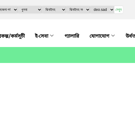
দেখুন
্রকল্প/কর্মসূচী
ই-সেবা
গ্যালারি
যোগাযোগ
উর্