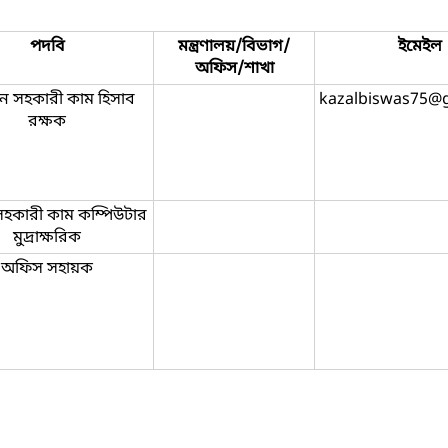
পদবি
মন্ত্রণালয়/বিভাগ/
ইমেইল
অফিস/শাখা
ান সহকারী কাম হিসাব
kazalbiswas75@
রক্ষক
হকারী কাম কম্পিউটার
মুদ্রাক্ষরিক
অফিস সহায়ক