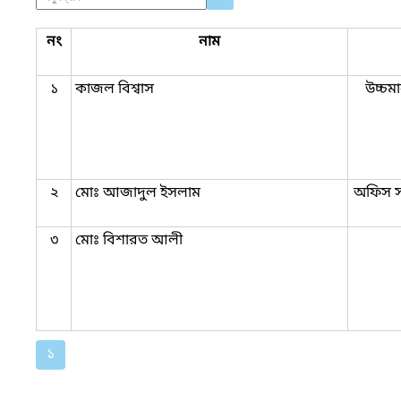
নং
নাম
১
কাজল বিশ্বাস
উচ্চম
২
মোঃ আজাদুল ইসলাম
অফিস স
৩
মোঃ বিশারত আলী
১