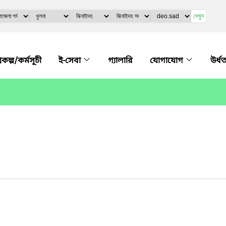
দেখুন
্রকল্প/কর্মসূচী
ই-সেবা
গ্যালারি
যোগাযোগ
উর্